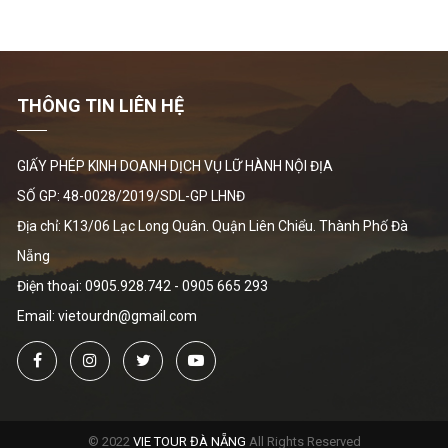
THÔNG TIN LIÊN HỆ
GIẤY PHÉP KINH DOANH DỊCH VỤ LỮ HÀNH NỘI ĐỊA
SỐ GP: 48-0028/2019/SDL-GP LHNĐ
Địa chỉ: K13/06 Lạc Long Quân. Quận Liên Chiểu. Thành Phố Đà
Nẵng
Điện thoại:
0905.928.742
-
0905 665 293
Email: vietourdn@gmail.com
© 2022
VIE TOUR ĐÀ NẴNG
All Rights Reserved