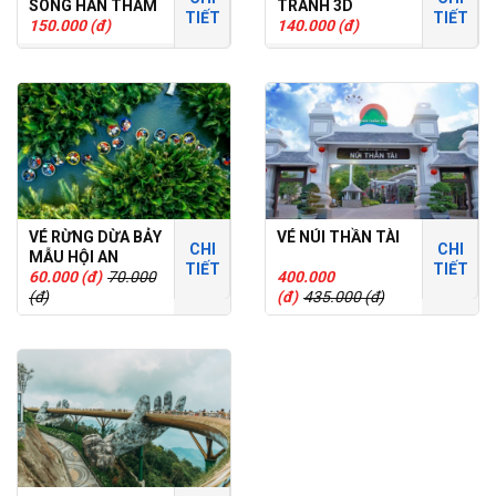
SÔNG HÀN THAM
TRANH 3D
TIẾT
TIẾT
QUAN ĐÀ NẴNG
150.000 (đ)
140.000 (đ)
VỀ ĐÊM
VÉ RỪNG DỪA BẢY
VÉ NÚI THẦN TÀI
CHI
CHI
MẪU HỘI AN
TIẾT
TIẾT
60.000 (đ)
70.000
400.000
(đ)
(đ)
435.000 (đ)