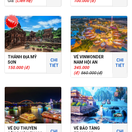
VÀ SPA MIKAZUKI
Giá:
(Liên hệ)
100.000 (đ)
NHẬT BẢN
THÁNH ĐỊA MỸ
VÉ VINWONDER
CHI
CHI
SƠN
NAM HỘI AN
TIẾT
TIẾT
150.000 (đ)
345.000
(đ)
560.000 (đ)
VÉ DU THUYỀN
VÉ BẢO TÀNG
CHI
CHI