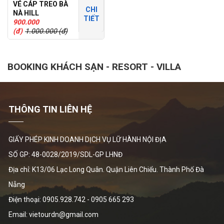
VÉ CÁP TREO BÀ
CHI
NÀ HILL
TIẾT
900.000
(đ)
1.000.000 (đ)
BOOKING KHÁCH SẠN - RESORT - VILLA
THÔNG TIN LIÊN HỆ
GIẤY PHÉP KINH DOANH DỊCH VỤ LỮ HÀNH NỘI ĐỊA
SỐ GP: 48-0028/2019/SDL-GP LHNĐ
Địa chỉ: K13/06 Lạc Long Quân. Quận Liên Chiểu. Thành Phố Đà
Nẵng
Điện thoại:
0905.928.742
-
0905 665 293
Email: vietourdn@gmail.com