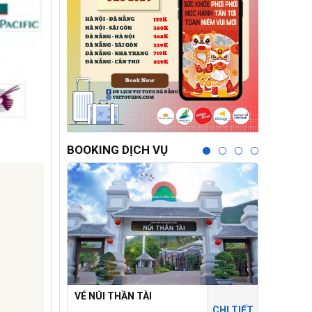
BOOKING DỊCH VỤ
VÉ NÚI THẦN TÀI
THÁNH ĐỊ
CHI TIẾT