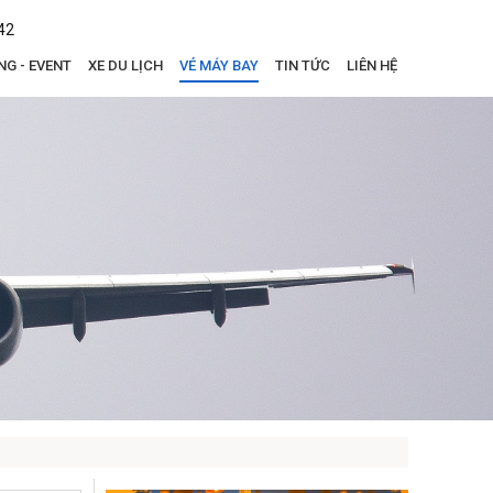
42
NG - EVENT
XE DU LỊCH
VÉ MÁY BAY
TIN TỨC
LIÊN HỆ