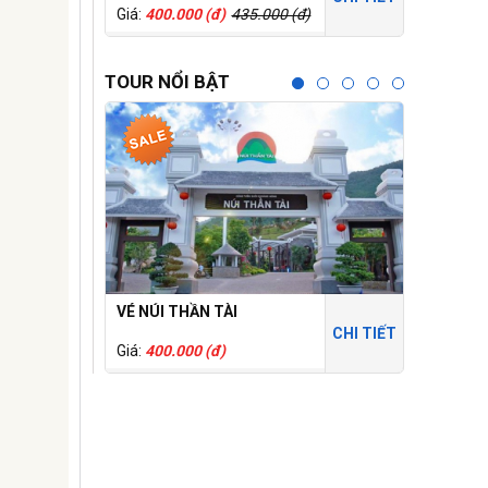
Giá:
400.000 (đ)
435.000 (đ)
Giá:
150.0
TOUR NỔI BẬT
VÉ NÚI THẦN TÀI
CỔNG TR
CHI TIẾT
Giá:
400.000 (đ)
Giá:
250.0