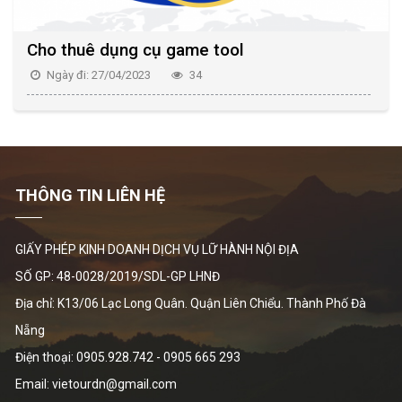
Cho thuê dụng cụ game tool
Ngày đi: 27/04/2023
34
THÔNG TIN LIÊN HỆ
GIẤY PHÉP KINH DOANH DỊCH VỤ LỮ HÀNH NỘI ĐỊA
SỐ GP: 48-0028/2019/SDL-GP LHNĐ
Địa chỉ: K13/06 Lạc Long Quân. Quận Liên Chiểu. Thành Phố Đà
Nẵng
Điện thoại:
0905.928.742
-
0905 665 293
Email: vietourdn@gmail.com