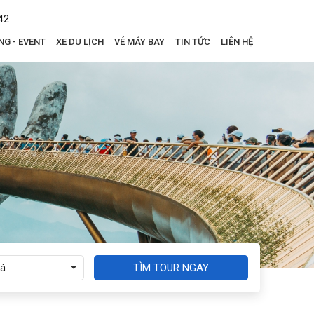
42
NG - EVENT
XE DU LỊCH
VÉ MÁY BAY
TIN TỨC
LIÊN HỆ
TÌM TOUR NGAY