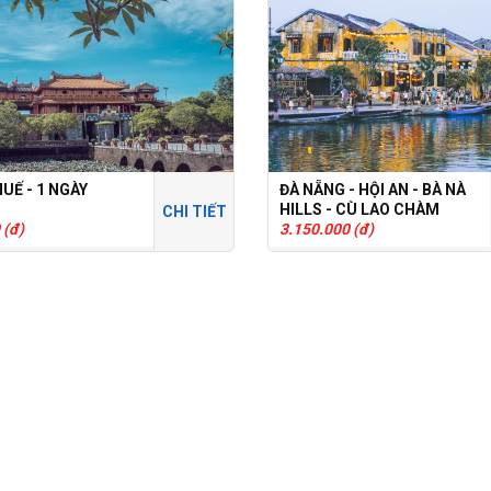
UẾ - 1 NGÀY
ĐÀ NẴNG - HỘI AN - BÀ NÀ
HILLS - CÙ LAO CHÀM
CHI TIẾT
 (đ)
3N2Đ
3.150.000 (đ)