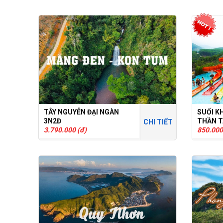
TÂY NGUYỄN ĐẠI NGÀN
SUỐI K
3N2Đ
THẦN T
CHI TIẾT
3.790.000 (đ)
850.000