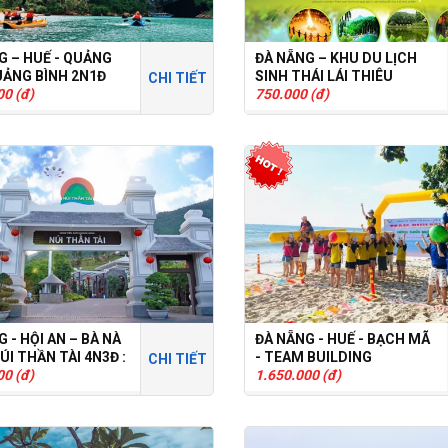
G – HUẾ - QUẢNG
ĐÀ NẴNG – KHU DU LỊCH
QUẢNG BÌNH 2N1Đ
SINH THÁI LÁI THIÊU
CHI TIẾT
00 (đ)
750.000 (đ)
 - HỘI AN – BÀ NÀ
ĐÀ NẴNG - HUẾ - BẠCH MÃ
NÚI THẦN TÀI 4N3Đ :
- TEAM BUILDING
CHI TIẾT
GHÉP
00 (đ)
1.650.000 (đ)