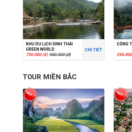
KHU DU LỊCH SINH THÁI
CỔNG T
GREEN WORLD
CHI TIẾT
750.000 (đ)
950.000 (đ)
250.000
TOUR MIỀN BẮC