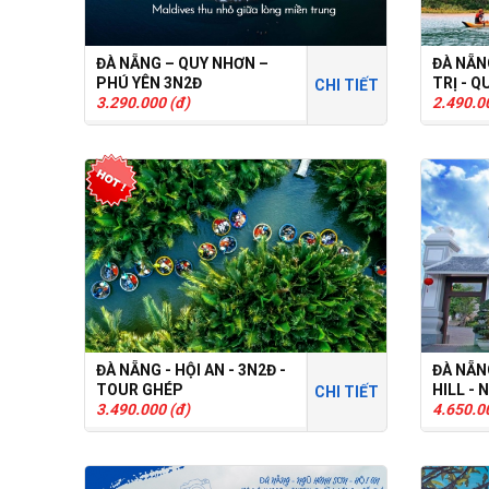
ĐÀ NẴNG – QUY NHƠN –
ĐÀ NẴN
PHÚ YÊN 3N2Đ
TRỊ - 
CHI TIẾT
3.290.000 (đ)
2.490.0
ĐÀ NẴNG - HỘI AN - 3N2Đ -
ĐÀ NẴNG
TOUR GHÉP
HILL - 
CHI TIẾT
3.490.000 (đ)
TOUR 
4.650.0