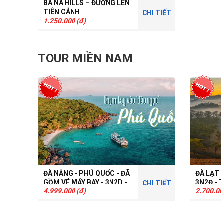
BÀ NÀ HILLS – ĐƯỜNG LÊN
TIÊN CẢNH
CHI TIẾT
1.250.000 (đ)
TOUR MIỀN NAM
ĐÀ NẴNG - PHÚ QUỐC - ĐÃ
ĐÀ LẠT
GỒM VÉ MÁY BAY - 3N2D -
3N2Đ -
CHI TIẾT
TOUR GHÉP
4.999.000 (đ)
2.700.0