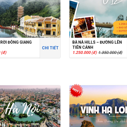
RỜI ĐÔNG GIANG
BÀ NÀ HILLS – ĐƯỜNG LÊN
TIÊN CẢNH
CHI TIẾT
 (đ)
1.250.000 (đ)
1.350.000 (đ)