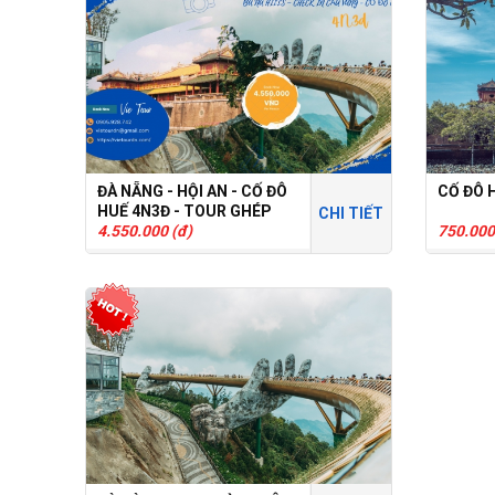
ĐÀ NẴNG - HỘI AN - CỐ ĐÔ
CỐ ĐÔ H
HUẾ 4N3Đ - TOUR GHÉP
CHI TIẾT
4.550.000 (đ)
750.000