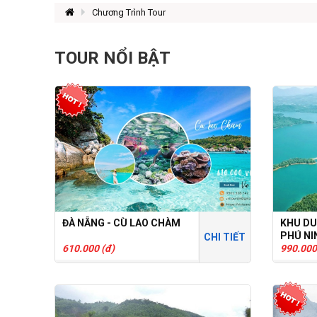
Chương Trình Tour
TOUR NỔI BẬT
ĐÀ NẴNG - CÙ LAO CHÀM
KHU DU
PHÚ NI
CHI TIẾT
610.000 (đ)
990.000