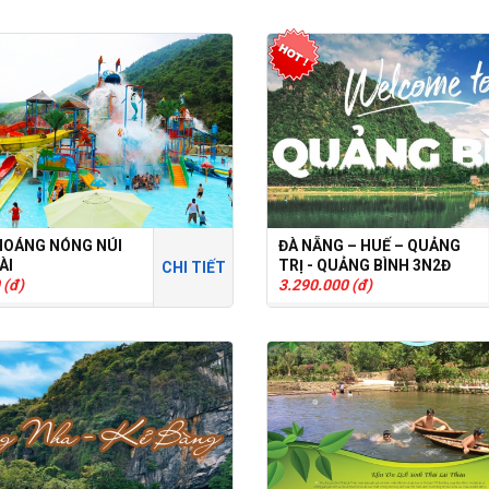
HOÁNG NÓNG NÚI
ĐÀ NẴNG – HUẾ – QUẢNG
ÀI
TRỊ - QUẢNG BÌNH 3N2Đ
CHI TIẾT
 (đ)
3.290.000 (đ)