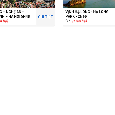
G – NGHỆ AN –
VỊNH HẠ LONG - HẠ LONG
NH – HÀ NỘI 5N4Đ
PARK - 2N1Đ
CHI TIẾT
n hệ)
Giá:
(Liên hệ)