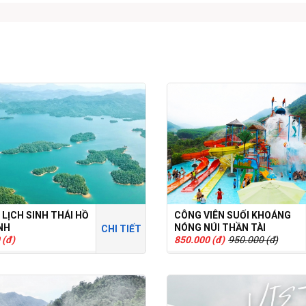
 LỊCH SINH THÁI HỒ
CÔNG VIÊN SUỐI KHOÁNG
NH
NÓNG NÚI THẦN TÀI
CHI TIẾT
 (đ)
850.000 (đ)
950.000 (đ)