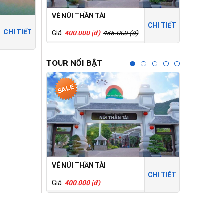
VÉ NÚI THẦN TÀI
THÁNH ĐỊ
CHI TIẾT
CHI TIẾT
Giá:
400.000 (đ)
435.000 (đ)
Giá:
150.0
TOUR NỔI BẬT
VÉ NÚI THẦN TÀI
CỔNG TR
CHI TIẾT
Giá:
400.000 (đ)
Giá:
250.0