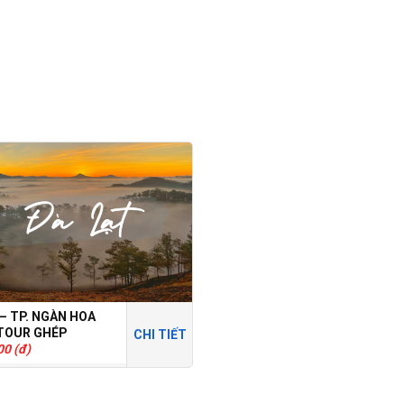
 – TP. NGÀN HOA
 TOUR GHÉP
CHI TIẾT
00 (đ)