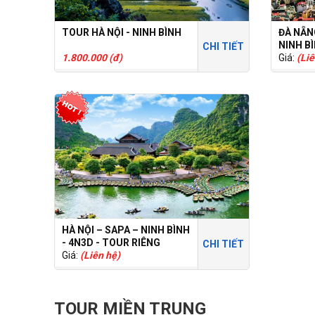
TOUR HÀ NỘI - NINH BÌNH
ĐÀ NẴN
NINH BÌ
CHI TIẾT
1.800.000 (đ)
Giá:
(Liê
HÀ NỘI – SAPA – NINH BÌNH
- 4N3D - TOUR RIÊNG
CHI TIẾT
Giá:
(Liên hệ)
TOUR MIỀN TRUNG