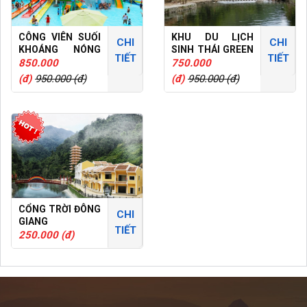
CÔNG VIÊN SUỐI
KHU DU LỊCH
CHI
CHI
KHOÁNG NÓNG
SINH THÁI GREEN
TIẾT
TIẾT
NÚI THẦN TÀI
WORLD
850.000
750.000
(đ)
950.000 (đ)
(đ)
950.000 (đ)
CỔNG TRỜI ĐÔNG
CHI
GIANG
TIẾT
250.000 (đ)