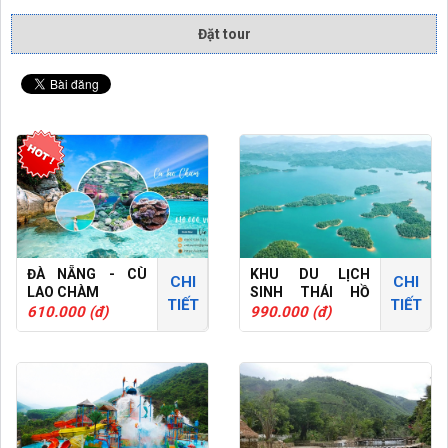
Đặt tour
ĐÀ NẴNG - CÙ
KHU DU LỊCH
CHI
CHI
LAO CHÀM
SINH THÁI HỒ
TIẾT
TIẾT
PHÚ NINH
610.000 (đ)
990.000 (đ)