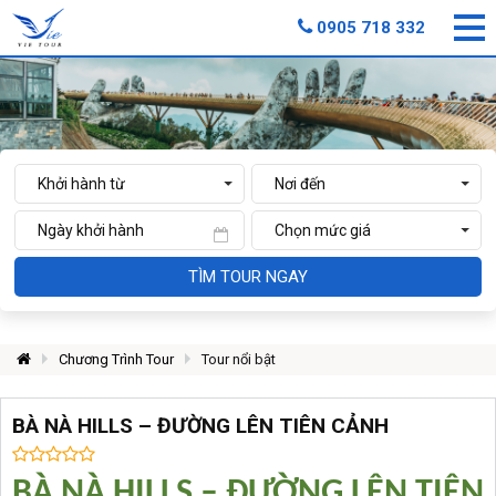
0905 718 332
TÌM TOUR NGAY
Chương Trình Tour
Tour nổi bật
BÀ NÀ HILLS – ĐƯỜNG LÊN TIÊN CẢNH
BÀ NÀ HILLS – ĐƯỜNG LÊN TIÊN