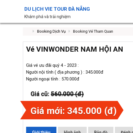
DU LỊCH VIE TOUR ĐÀ NẴNG
Khám phá và trải nghiệm
Booking Dịch Vụ
Booking Vé Tham Quan
Vé VINWONDER NAM HỘI AN
Giá vé ưu đãi quý 4 - 2023 :
Người nội tỉnh ( địa phương ) : 345.000đ
Người ngoại tỉnh : 570.000đ
Giá cũ:
560.000 (đ)
Giá mới: 345.000 (đ)
Giới thiệu
Hình ảnh
Bản đồ
Đánh g