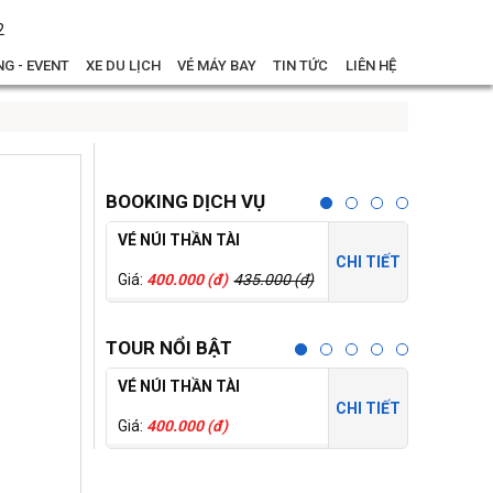
2
G - EVENT
XE DU LỊCH
VÉ MÁY BAY
TIN TỨC
LIÊN HỆ
BOOKING DỊCH VỤ
VÉ NÚI THẦN TÀI
THÁNH ĐỊ
CHI TIẾT
Giá:
400.000 (đ)
435.000 (đ)
Giá:
150.0
TOUR NỔI BẬT
VÉ NÚI THẦN TÀI
CỔNG TR
CHI TIẾT
Giá:
400.000 (đ)
Giá:
250.0