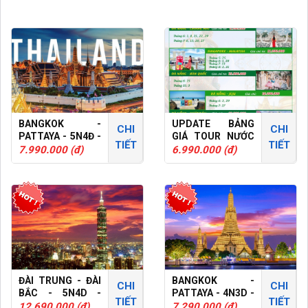
BANGKOK -
UPDATE BẢNG
CHI
CHI
PATTAYA - 5N4Đ -
GIÁ TOUR NƯỚC
TIẾT
TIẾT
TOUR GHÉP
NGOÀI T6
7.990.000 (đ)
6.990.000 (đ)
ĐÀI TRUNG - ĐÀI
BANGKOK -
CHI
CHI
BẮC - 5N4D -
PATTAYA - 4N3D -
TIẾT
TIẾT
TOUR GHÉP
TOUR GHÉP
12.690.000 (đ)
7.290.000 (đ)