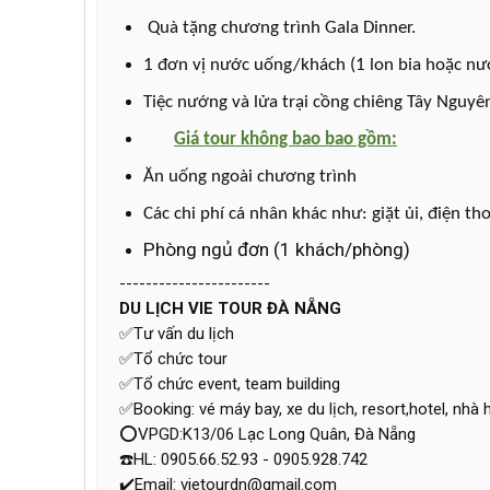
Quà tặng chương trình Gala Dinner.
1 đơn vị nước uống/khách (1 lon bia hoặc nướ
Tiệc nướng và lửa trại cồng chiêng Tây Nguyê
Giá tour không bao bao gồm:
Ăn uống ngoài chương trình
Các chi phí cá nhân khác như: giặt ủi, điện thoạ
Phòng ngủ đơn (1 khách/phòng)
-----------------------
DU LỊCH VIE TOUR ĐÀ NẴNG
✅Tư vấn du lịch
✅Tổ chức tour
✅Tổ chức event, team building
✅Booking: vé máy bay, xe du lịch, resort,hotel, nhà
⭕VPGD:K13/06 Lạc Long Quân, Đà Nẵng
☎️HL: 0905.66.52.93 - 0905.928.742
✔️Email: vietourdn@gmail.com