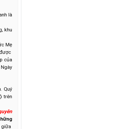
anh là
g, khu
Đức Mẹ
g được
p của
. Ngày
n. Quý
ộ trên
guyên
 những
, giữa