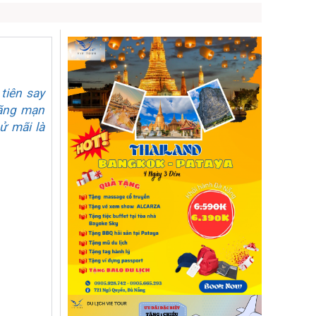
tiên say
lãng mạn
ử mãi là