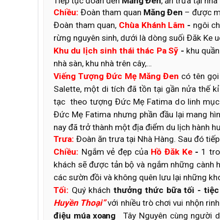
Tiếp tục đoàn đến
Măng Đen
, ăn trưa tại nhà
Chiều:
Đoàn tham quan
Măng Đen
– được mệ
Đoàn tham quan,
Chùa Khánh Lâm
-
ngôi ch
rừng nguyên sinh, dưới là dòng suối Đăk Ke u
Khu du lịch sinh thái thác Pa Sỹ
-
khu quần
nhà sàn, khu nhà trên cây,…
Viếng Tượng Đức Mẹ Măng Đen
có tên gọ
Salette, một di tích đã tồn tại gần nửa th
tạc theo tượng Đức Mẹ Fatima do linh mục
Đức Mẹ Fatima nhưng phần đầu lại mang hìn
nay đã trở thành một địa điểm du lịch hành h
Trưa:
Đoàn ăn trưa tại Nhà Hàng. Sau đó tiếp
Chiều:
Ngắm vẻ đẹp của
Hồ Đăk Ke
-
1 tro
khách sẽ được tản bộ và ngắm những cành ho
các sườn đồi và không quên lưu lại những kh
Tối
:
Quý khách
thưởng thức bữa tối - ti
Huyền Thoại”
với nhiều trò chơi vui nhộn ri
điệu múa
xoang
Tây Nguyên cùng người dâ