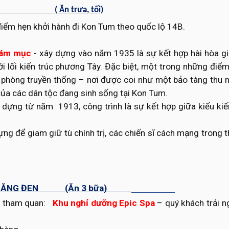
 KON
( Ăn trưa, tối)
điểm hẹn khởi hành đi Kon Tum theo quốc lộ 14B.
iám mục
- xây dựng vào năm 1935 là sự kết hợp hài hòa gi
ới lối kiến trúc phương Tây. Đặc biệt, một trong những điể
n phòng truyền thống – nơi được coi như một bảo tàng thu 
 của các dân tộc đang sinh sống tại Kon Tum.
 dựng từ năm 1913, công trình là sự kết hợp giữa kiểu kiế
ng để giam giữ tù chính trị, các chiến sĩ cách mạng trong t
MĂNG ĐEN (Ăn
3 bữa
)
y
tham quan:
Khu nghỉ dưỡng Epic Spa
– quý khách trải 