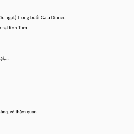
c ngọt) trong buổi Gala Dinner.
n tại Kon Tum.
i,...
 hàng, vé thăm quan.