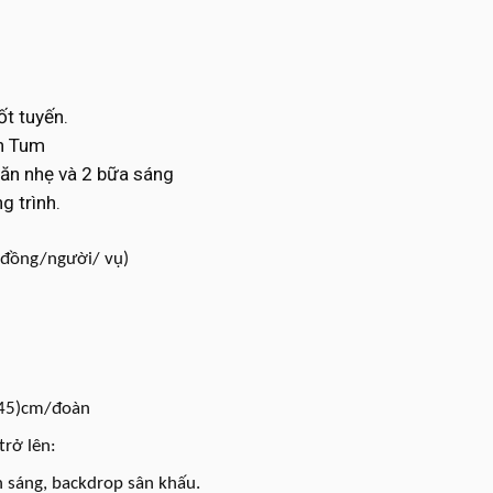
ốt tuyến.
n Tum
 ăn nhẹ
và
2 bữa sáng
g trình.
0đồng/người/ vụ)
x45)cm/đoàn
rở lên:
 sáng, backdrop sân khấu.