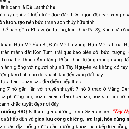
 hàng.
nh danh là Đà Lạt thứ hai.
ùa uy nghi với kiến trúc độc đáo trên ngọn đồi
c
ao xung qu
ốn lượn, tạo nên bức tranh sơn thủy hữu tình.
 thể bao gồm: Khu vườn tượng, khu thác Pa Sỹ, Khu nhà rôn
i khác: Đức Mẹ Sầu Bi, Đức Mẹ La Vang, Đức Mẹ Fatima, 
ế kỉ trên mảnh đất Kon Tum, trải qua bao biến cố bức tượn
 Tôma Lê Thành Ánh tặng. Phần thân tượng mang dáng dấ
h ảnh giống với người phụ nữ Tây Nguyên và không có tay
ương tâm linh cho du khách khi đến vùng đất này.
 tục tham quan các địa điểm tiếp theo.
ng 7 hồ gắn liền với
truyền thuyết 7 hồ 3 thác ở Măng Đe
a phượng tím, hoa mai anh đào, hoa ban, hoa sim tím nở r
oảnh khắc tuyệt đẹp nơi đây
.
ệc nướng BBQ
&
tham gia chương trình Gala dinner:
“
Tây N
nh quà hấp dẫn và
giao lưu cồng chiêng, lửa trại, hòa cùng
n bản địa, uống rượu cần, nướng khoai bên bếp lửa hồng