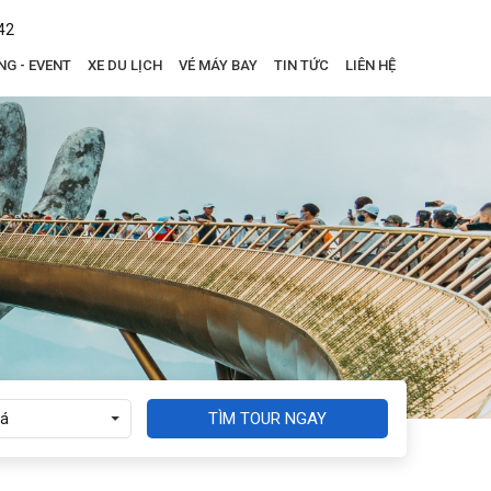
42
NG - EVENT
XE DU LỊCH
VÉ MÁY BAY
TIN TỨC
LIÊN HỆ
TÌM TOUR NGAY