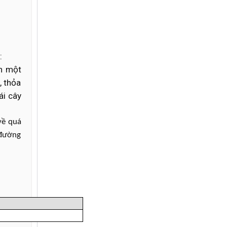
:
ờn một
, thỏa
ái cây
về quá
 đường