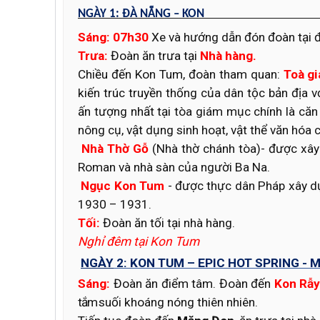
NGÀY
1:
ĐÀ NẴNG –
Sáng
:
07h30
Xe và hướng dẫn đón đoàn tại 
Trưa
:
Đoàn ăn trưa tại
Nhà hàng.
Chiều đến Kon Tum, đoàn tham quan:
Toà g
kiến trúc truyền thống của dân tộc bản địa v
ấn tượng nhất tại tòa giám mục chính là că
nông cụ, vật dụng sinh hoạt, vật thể văn hóa
Nhà Thờ Gỗ
(Nhà thờ chánh tòa)- được xây
Roman và nhà sàn của người Ba Na.
Ngục Kon Tum
- được thực dân Pháp xây dự
1930 – 1931.
Tối
:
Đoàn ăn tối tại nhà hàng.
Nghỉ đêm tại Kon Tum
NGÀY
2:
KON TUM – EPIC HOT SPRING
-
Sáng
:
Đoàn ăn
điểm tâm. Đoàn đến
Kon Rẫ
tắm
suối khoáng nóng thiên nhiên.