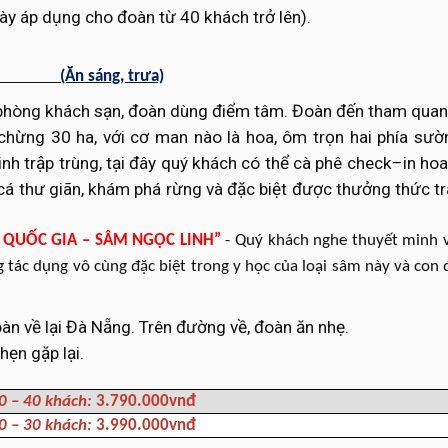
ày áp dụng cho đoàn từ 40 khách trở lên).
 NẴNG
(Ăn sáng, trưa)
phòng khách sạn, đoàn dùng điểm tâm. Đoàn đến tham quan
chừng 30 ha, với cơ man nào là hoa, ôm trọn hai phía sư
nh trập trùng, tại đây quý khách có thể cà phê check–in hoa
 cá thư giãn, khám phá rừng và đặc biệt được thưởng thức tr
VẬT QUỐC GIA – SÂM NGỌC LINH”
- Quý khách nghe thuyết minh 
g tác dụng vô cùng đặc biệt trong y học của loại sâm này và con
àn về lại Đà Nẵng. Trên đường về, đoàn ăn nhẹ.
hẹn gặp lại.
30 – 40 khách:
3.
79
0.000vnđ
20 – 30 khách:
3.
99
0.000vnđ