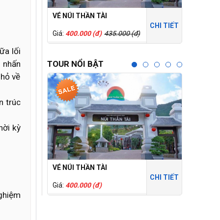
VÉ NÚI THẦN TÀI
THÁNH ĐỊ
CHI TIẾT
Giá:
400.000 (đ)
435.000 (đ)
Giá:
150.0
ữa lối
m nhấn
TOUR NỔI BẬT
nhỏ về
n trúc
hời kỳ
VÉ NÚI THẦN TÀI
CỔNG TR
CHI TIẾT
Giá:
400.000 (đ)
Giá:
250.0
nghiệm