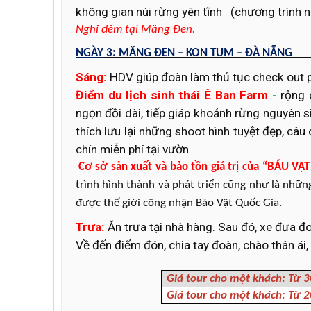
không gian núi rừng yên tĩnh
(chương trình n
Nghỉ đêm tại Măng Đen.
NGÀY
3:
MĂNG ĐEN – KON TUM – ĐÀ
Sáng
:
HDV giúp đoàn làm thủ tục check out 
Điểm du lịch sinh thái Ê Ban Farm
-
rộng 
ngọn đồi dài, tiếp giáp khoảnh rừng nguyên si
thích lưu lại những shoot hình tuyệt đẹp, câu
chín miễn phí tại vườn.
Cơ sở sản xuất và bảo tồn giá trị của “BÁU 
trình hình thành và phát triển cũng như là nhữn
được thế giới công nhận Bảo Vật Quốc Gia.
Trưa
:
Ăn trưa tại nhà hàng. Sau đó, xe đưa đo
Về đến điểm đón, chia tay đoàn, chào thân ái, 
Giá tour cho một khách
: Từ 
Giá tour cho một khách
: Từ 