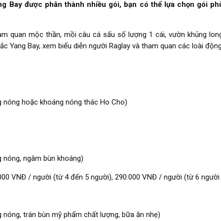
ang Bay được phân thành nhiều gói, bạn có thể lựa chọn gói ph
ham quan mộc thần, mồi câu cá sấu số lượng 1 cái, vườn khủng long
hắc Yang Bay, xem biểu diễn người Raglay và tham quan các loài động
ng nóng hoặc khoáng nóng thác Ho Cho)
ng nóng, ngâm bùn khoáng)
000 VNĐ / người (từ 4 đến 5 người), 290.000 VNĐ / người (từ 6 người 
g nóng, trán bùn mỹ phẩm chất lượng, bữa ăn nhẹ)