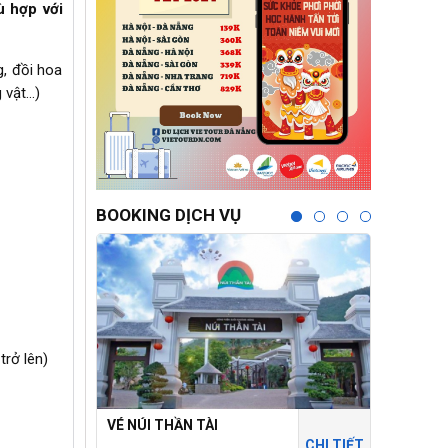
ù hợp với
, đồi hoa
 vật…)
BOOKING DỊCH VỤ
trở lên)
VÉ NÚI THẦN TÀI
THÁNH ĐỊ
CHI TIẾT