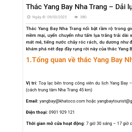
Thác Yang Bay Nha Trang – Dải l
Ngày đi: 09/03/2025
380
Thác Yang Bay Nha Trang nổi bật rầm rộ trong giớ
mềm mại, uyển chuyển như tấm lụa trắng trải dài
mát mẻ, tiếng nước chảy róc rách, du dương như đ
khám phá nét đẹp đầy rụng rời này của thác Yang 
1.Tổng quan về thác Yang Bay N
Vị trí:
Toạ lạc bên trong công viên du lịch Yang Bay 
(cách trung tâm Nha Trang 45 km)
Email:
yangbay@khatoco.com hoặc yangbaytourist@g
Điện thoại:
0901 929 121
Thời gian mở cửa hoạt động:
7 giờ 30 sáng – 17 giờ 