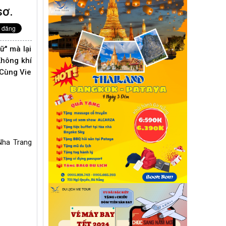
sơ.
ữ" mà lại
Không khí
 Cùng Vie
Nha Trang