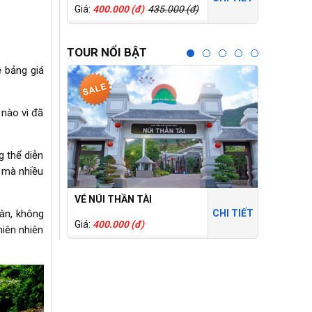
Giá:
400.000 (đ)
435.000 (đ)
Giá:
150.0
TOUR NỔI BẬT
ề bảng giá
nào vì đã
g thể diễn
” mà nhiều
VÉ NÚI THẦN TÀI
CỔNG TR
oàn, không
CHI TIẾT
Giá:
400.000 (đ)
Giá:
250.0
hiên nhiên