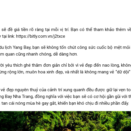
sẽ đề giá tiền rõ ràng tại mỗi vị trí. Bạn có thể tham khảo thêm v
ại link: https://bitly.com.vn/j2txce
u lịch Yang Bay, bạn sẽ không tốn chút công sức cuốc bộ mệt mỏi 
ham quan cũng nhanh chóng, dễ dàng hơn.
i yêu thích ghé thăm đơn giản chỉ bởi vì vẻ đẹp đến nao lòng, khôn
 rừng rộng lớn, muôn hoa xinh đẹp, và nhất là không mang vẻ “dữ dội
 vẻ đẹp nguyên thuỷ của cảnh trí xung quanh đều được giữ lại vẹn t
g Bay Nha Trang, đồng nghĩa với việc bạn sẽ có cơ hội gần gũi với t
 tan cái nóng mùa hè gay gắt, khiến bạn khó chịu đi nhiều phần đấy.