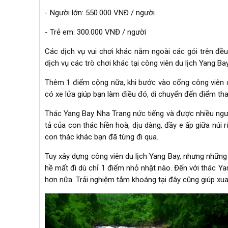
- Người lớn: 550.000 VNĐ / người
- Trẻ em: 300.000 VNĐ / người
Các dịch vụ vui chơi khác nằm ngoài các gói trên đều 
dịch vụ các trò chơi khác tại công viên du lịch Yang Bay t
Thêm 1 điểm cộng nữa, khi bước vào cổng công viên d
có xe lửa giúp bạn làm điều đó, di chuyển đến điểm t
Thác Yang Bay Nha Trang nức tiếng và được nhiều ngườ
tả của con thác hiền hoà, dịu dàng, đầy e ấp giữa núi
con thác khác bạn đã từng đi qua.
Tuy xây dựng công viên du lịch Yang Bay, nhưng những
hề mất đi dù chỉ 1 điểm nhỏ nhặt nào. Đến với thác Yan
hơn nữa. Trải nghiệm tắm khoáng tại đây cũng giúp xua