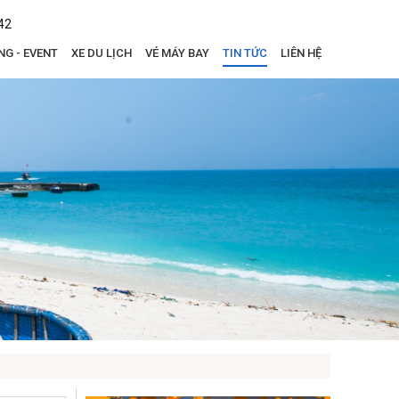
42
NG - EVENT
XE DU LỊCH
VÉ MÁY BAY
TIN TỨC
LIÊN HỆ