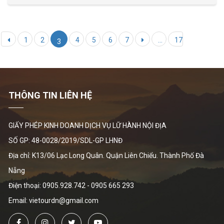
1
2
4
5
6
7
...
17
3
THÔNG TIN LIÊN HỆ
GIẤY PHÉP KINH DOANH DỊCH VỤ LỮ HÀNH NỘI ĐỊA
SỐ GP: 48-0028/2019/SDL-GP LHNĐ
Địa chỉ: K13/06 Lạc Long Quân. Quận Liên Chiểu. Thành Phố Đà
Nẵng
Điện thoại:
0905.928.742
-
0905 665 293
Email: vietourdn@gmail.com