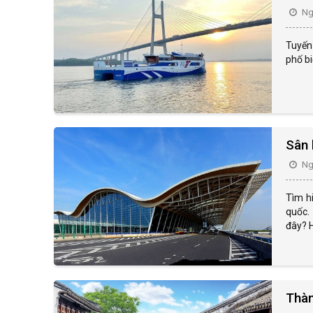
Ngà
Tuyến
phố bi
Sân 
Ngà
Tìm hi
quốc.
đây? H
Thàn