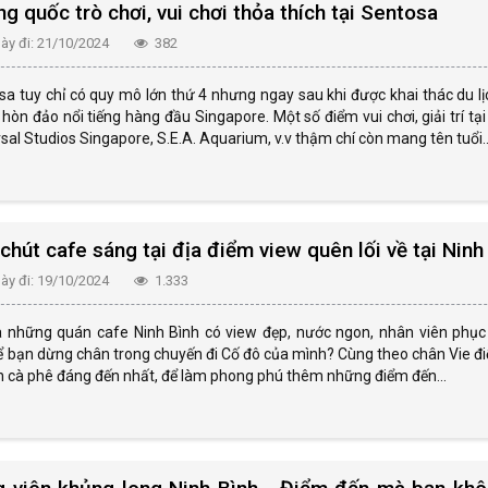
g quốc trò chơi, vui chơi thỏa thích tại Sentosa
y đi: 21/10/2024
382
a tuy chỉ có quy mô lớn thứ 4 nhưng ngay sau khi được khai thác du lị
hòn đảo nổi tiếng hàng đầu Singapore. Một số điểm vui chơi, giải trí tạ
sal Studios Singapore, S.E.A. Aquarium, v.v thậm chí còn mang tên tuổi..
chút cafe sáng tại địa điểm view quên lối về tại Ninh
y đi: 19/10/2024
1.333
à những quán cafe Ninh Bình có view đẹp, nước ngon, nhân viên phục 
để bạn dừng chân trong chuyến đi Cố đô của mình? Cùng theo chân Vie 
n cà phê đáng đến nhất, để làm phong phú thêm những điểm đến...