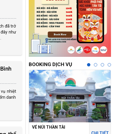
ch đã trở
i đây như
.
BOOKING DỊCH VỤ
 Bình
vụ nhiệt
điểm danh
VÉ NÚI THẦN TÀI
THÁNH ĐỊ
CHI TIẾT