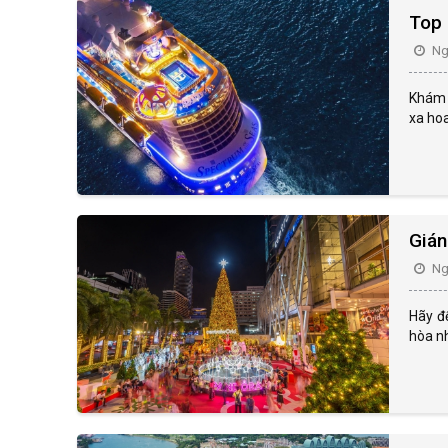
Top 
Ngà
Khám 
xa hoa
Gián
Ngà
Hãy đ
hòa nh