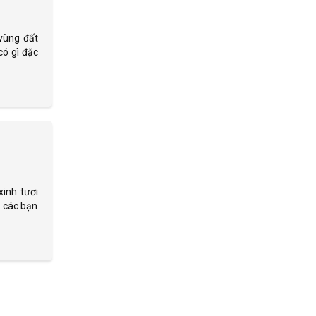
vùng đất
có gì đặc
xinh tươi
o các bạn