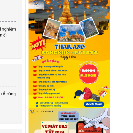
ải nghiệm
 đi.
âu Á cùng