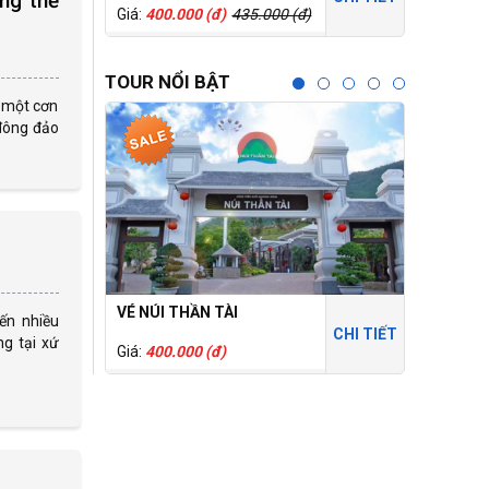
ng thể
Giá:
400.000 (đ)
435.000 (đ)
Giá:
150.0
TOUR NỔI BẬT
h một cơn
 đông đảo
VÉ NÚI THẦN TÀI
CỔNG TR
ến nhiều
CHI TIẾT
g tại xứ
Giá:
400.000 (đ)
Giá:
250.0