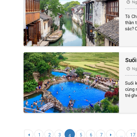
Ngà
Tô Ch
thần 
sắc? C
Suối
Ngà
Suối 
cùng n
trẻ gh
1
2
3
5
6
7
...
17
4