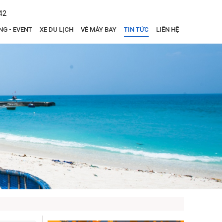
42
NG - EVENT
XE DU LỊCH
VÉ MÁY BAY
TIN TỨC
LIÊN HỆ