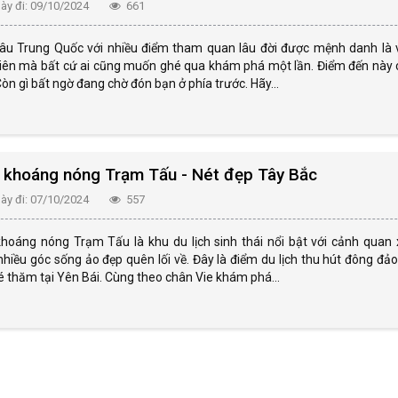
y đi: 09/10/2024
661
âu Trung Quốc với nhiều điểm tham quan lâu đời được mệnh danh là 
tiên mà bất cứ ai cũng muốn ghé qua khám phá một lần. Điểm đến này 
òn gì bất ngờ đang chờ đón bạn ở phía trước. Hãy...
 khoáng nóng Trạm Tấu - Nét đẹp Tây Bắc
y đi: 07/10/2024
557
khoáng nóng Trạm Tấu là khu du lịch sinh thái nổi bật với cảnh quan 
hiều góc sống ảo đẹp quên lối về. Đây là điểm du lịch thu hút đông đả
é thăm tại Yên Bái. Cùng theo chân Vie khám phá...