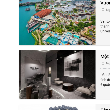
Vươn
Ngà
Sentos
thành 
Univer
Một 
Ngà
Đâu l
tình 
6 quá