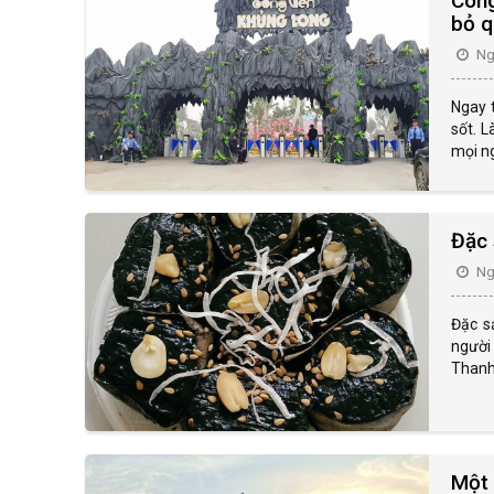
Công
bỏ 
Ngà
Ngay 
sốt. L
mọi ng
Đặc 
Ngà
Đặc s
người
Thanh 
Một 