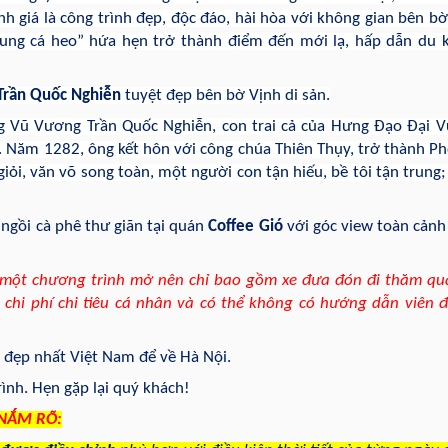
nh giá là công trình đẹp, độc đáo, hài hòa với không gian bên bờ
 “cung cá heo” hứa hẹn trở thành điểm đến mới lạ, hấp dẫn du 
Trần Quốc Nghiễn
tuyệt đẹp bên bờ Vịnh di sản.
g Vũ Vương Trần Quốc Nghiễn, con trai cả của Hưng Đạo Đại 
g. Năm 1282, ông kết hôn với công chúa Thiên Thụy, trở thành P
giỏi, văn võ song toàn, một người con tận hiếu, bề tôi tận trung;
 ngồi cà phê thư giãn tại quán
Coffee Gió
với góc view toàn cảnh
à một chương trình mở nên chỉ bao gồm xe đưa đón đi thăm q
chi phí chi tiêu cá nhân và có thể không có hướng dẫn viên đ
 đẹp nhất Việt Nam để về Hà Nội.
rình.
Hẹn gặp lại quý khách!
NẮM RÕ: