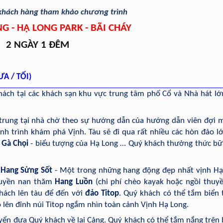
khách hàng
tham khảo chương trình
G - HẠ LONG PARK - BÃI CHÁY
2 NGÀY 1 ĐÊM
A / TỐI)
ách tại các khách sạn khu vực trung tâm phố Cổ và Nhà hát lớ
trung tại nhà chờ theo sự hướng dẫn của hướng dẫn viên đợi 
nh trình khám phá Vịnh. Tàu sẽ đi qua rất nhiều các hòn đảo l
 Gà Chọi
- biểu tượng của Hạ Long … Quý khách thưởng thức bữ
n
Hang Sửng Sốt
- Một trong những hang động đẹp nhất vịnh Hạ
thuyền nan thăm
Hang Luồn
(chi phí chèo kayak hoặc ngồi thuy
hách lên tàu để đến với
đảo Titop
. Quý khách có thể tắm biển 
eo lên đỉnh núi Titop ngắm nhìn toàn cảnh Vịnh Hạ Long.
uyển đưa Quý khách về lại Cảng. Quý khách có thể tắm nắng trên