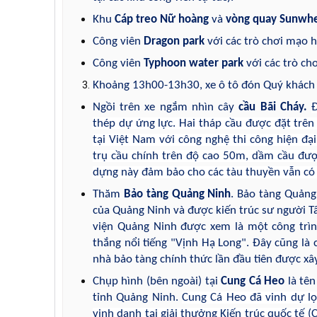
Khu
Cáp treo Nữ hoàng
và
vòng quay Sunwhe
Công viên
Dragon park
với các trò chơi mạo h
Công viên
Typhoon water park
với các trò ch
Khoảng 13h00-13h30, xe ô tô đón Quý khách 
Ngồi trên xe ngắm nhìn cây
cầu Bãi Cháy.
Đ
thép dự ứng lực. Hai tháp cầu được đặt trên
tại Việt Nam với công nghệ thi công hiện đại
trụ cầu chính trên độ cao 50m, dầm cầu được
dựng này đảm bảo cho các tàu thuyền vẫn có 
Thăm
Bảo tàng Quảng Ninh
. Bảo tàng Quảng
của Quảng Ninh và được kiến trúc sư người Tâ
viện Quảng Ninh được xem là một công trì
thắng nổi tiếng "Vịnh Hạ Long". Đây cũng là c
nhà bảo tàng chính thức lần đầu tiên được xâ
Chụp hình (bên ngoài) tại
Cung Cá Heo
là tê
tỉnh Quảng Ninh.
Cung Cá Heo đã vinh dự lọ
vinh danh tại giải thưởng Kiến trúc quốc tế (