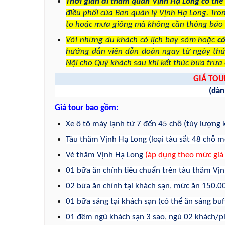
Thời gian đi thăm quan Vịnh Hạ Long có thể
điều phối của Ban quản lý Vịnh Hạ Long. Tro
to hoặc mưa giông mà không cần thông báo 
Với những du khách có lịch bay sớm hoặc
c
hướng dẫn viên dẫn đoàn ngay từ ngày thứ 
Nội cho Quý khách sau khi kết thúc bữa trưa
GIÁ TOU
(dàn
Giá tour bao gồm:
Xe ô tô máy lạnh từ 7 đến 45 chỗ (tùy lượng
Tàu thăm Vịnh Hạ Long (loại tàu sắt 48 chỗ 
Vé thăm Vịnh Hạ Long
(áp dụng theo mức giá
01 bữa ăn chính tiêu chuẩn trên tàu thăm Vị
02 bữa ăn chính tại khách sạn, mức ăn 150.0
01 bữa sáng tại khách sạn (có thể ăn sáng buf
01 đêm ngủ khách sạn 3 sao, ngủ 02 khách/ph