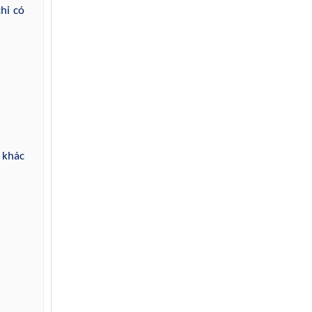
hỉ có
 khác