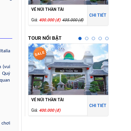
VÉ NÚI THẦN TÀI
THÁNH ĐỊ
CHI TIẾT
Giá:
400.000 (đ)
435.000 (đ)
Giá:
150.0
TOUR NỔI BẬT
talia
 (vui
ì Quý
 quan
VÉ NÚI THẦN TÀI
CỔNG TR
CHI TIẾT
Giá:
400.000 (đ)
Giá:
250.0
 chơi