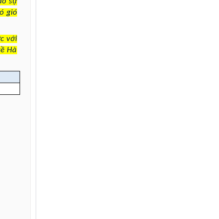
do sự
ó gió
c với
về Hà