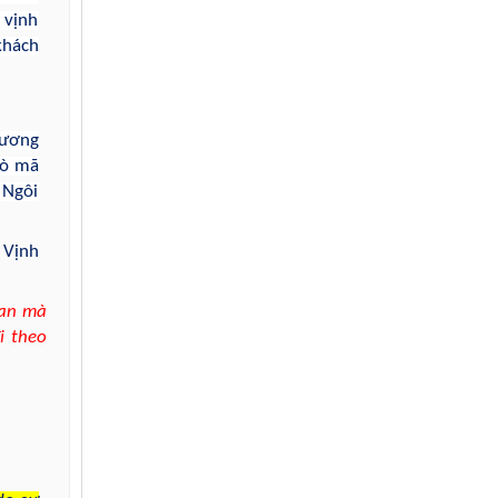
 vịnh
khách
Vương
hò mã
 Ngôi
 Vịnh
uan mà
i theo