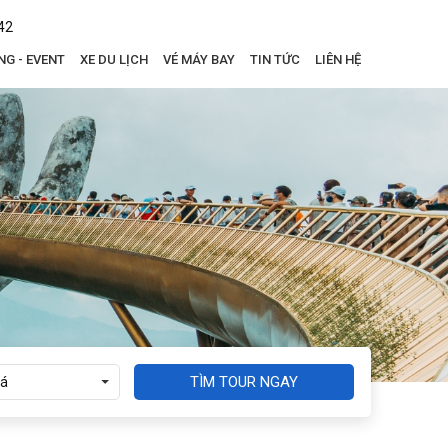
42
NG - EVENT
XE DU LỊCH
VÉ MÁY BAY
TIN TỨC
LIÊN HỆ
TÌM TOUR NGAY