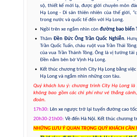
sộ, thiết kế mới lạ, được giới chuyên môn đá
Hạ Long - Di sản thiên nhiên của thế giới,
trong nước và quốc tế đến với Hạ Long.
Ngồi trên xe ngắm nhìn còn
đường bao biển 
Thăm
Đền Đức Ông Trần Quốc Nghiễn
. Hưn
Trần Quốc Tuấn, cháu ruột vua Trần Thái Tôn
của vua Trần Thánh Tông. Ông là vị tướng tài 
Đền nằm bên bờ Vịnh Hạ Long.
Kết thúc chương trình City Hạ Long bằng việc
Hạ Long và ngắm nhìn những con tàu.
Quý khách lưu ý: chương trình City Hạ Long l
không bao gồm các chi phí như vé thắng cảnh, 
đoàn.
17h30:
Lên xe ngược trở lại tuyến đường cao tốc
20h30-21h00:
Về đến Hà Nội. Kết thúc chương t
NHỮNG LƯU Ý QUAN TRỌNG QUÝ KHÁCH CẦN 