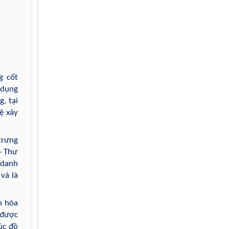
g cốt
 dụng
, tại
ệ xây
trưng
- Thư
 danh
và là
n hóa
 được
úc đồ