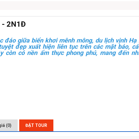
 - 2N1Đ
ộc đáo giữa biển khơi mênh mông, du lịch vịnh Hạ 
yệt đẹp xuất hiện liên tục trên các mặt báo, cá
ây còn có nền ẩm thực phong phú, mang đến nhi
iá (0)
ĐẶT TOUR