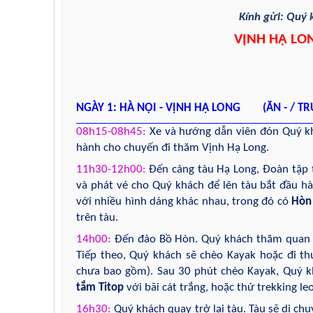
Kính gửi:
Quý
VỊNH HẠ LON
NGÀY 1: HÀ NỘI - VỊNH HẠ LONG (ĂN - / TRƯ
08h15-08h45:
Xe và hướng dẫn viên đón Quý kh
hành cho chuyến đi thăm Vịnh Hạ Long.
11h30-12h00:
Đến cảng tàu Hạ Long, Đoàn tập 
và phát vé cho Quý khách để lên tàu bắt đầu hà
với nhiều hình dáng khác nhau, trong đó có
Hòn
trên tàu.
14h00:
Đến đảo Bồ Hòn. Quý khách thăm qua
Tiếp theo, Quý khách sẽ chèo Kayak hoặc đi 
chưa bao gồm). Sau 30 phút chèo Kayak, Quý k
tắm Titop
với bãi cát trắng, hoặc thử trekking l
16h30:
Quý khách quay trở lại tàu. Tàu sẽ di ch