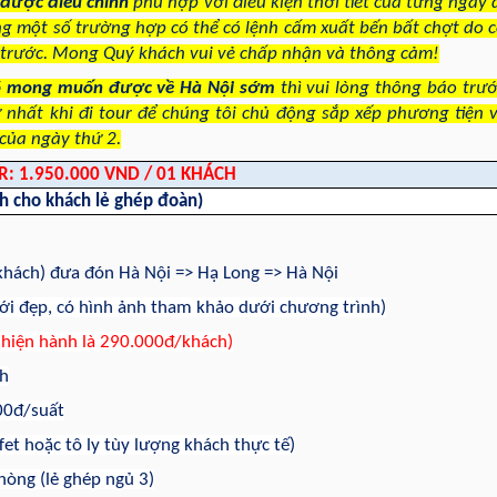
 được điều chỉnh
phù hợp với điều kiện thời tiết của từng ngày 
ng một số trường hợp có thể có lệnh cấm xuất bến bất chợt do c
trước. Mong Quý khách vui vẻ chấp nhận và thông cảm!
ó mong muốn được về Hà Nội sớm
thì vui lòng thông báo trướ
nhất khi đi tour để chúng tôi chủ động sắp xếp phương tiện 
 của ngày thứ 2.
R: 1.950.000 VND / 01 KHÁCH
h cho khách lẻ ghép đoàn)
 khách) đưa đón Hà Nội => Hạ Long => Hà Nội
mới đẹp, có hình ảnh tham khảo dưới chương trình)
 hiện hành là 290.000đ/khách)
nh
00đ/suất
fet hoặc tô ly tùy lượng khách thực tế)
òng (lẻ ghép ngủ 3)