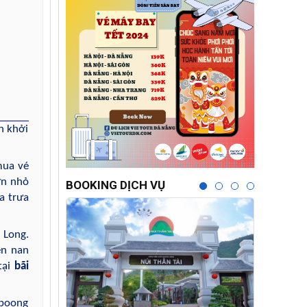
n khởi
mua vé
ớn nhỏ
BOOKING DỊCH VỤ
a trưa
 Long.
ền nan
tại
bãi
 boong