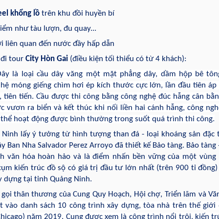
el khổng lồ
trên khu đồi huyền bí
iểm như tàu lượn, đu quay...
ơi liên quan đến nước đầy hấp dẫn
đi tour
City Hòn Gai
(điều kiện tối thiểu có từ 4 khách):
ây là loại cầu dây văng một mặt phẳng dây, dầm hộp bê tôn
 hệ móng giếng chìm hơi ép kích thước cực lớn, lần đầu tiên áp
, tiên tiến. Cầu được thi công bằng công nghệ đúc hẫng cân bằng
 vươn ra biển và kết thúc khi nối liền hai cánh hẫng, công ngh
thể hoạt động được bình thường trong suốt quá trình thi công.
 Ninh lấy ý tưởng từ hình tượng than đá - loại khoáng sản đặc 
y Ban Nha Salvador Perez Arroyo đã thiết kế Bảo tàng. Bảo tàng 
nh văn hóa hoàn hảo và là điểm nhấn bền vững của một vùng
ụm kiến trúc đồ sộ có giá trị đầu tư lớn nhất (trên 900 tỉ đồng) 
y dựng tại tỉnh Quảng Ninh.
n gọi thân thương của Cung Quy Hoạch, Hội chợ, Triển lãm và Vă
t vào danh sách 10 công trình xây dựng, tòa nhà trên thế giới
Chicago) năm 2019. Cung được xem là công trình nổi trội, kiến tr