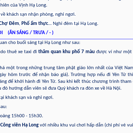
nhiên của Vịnh Hạ Long.
 về khách sạn nhận phòng, nghỉ ngơi.
Chợ Đêm
,
Phố ẩm thực
... Nghỉ đêm tại Hạ Long.
I (ĂN SÁNG / TRƯA / - )
uan cho buổi sáng tại Hạ Long như sau:
do thuê xe taxi đi
thăm quan khu phố 7 màu
được ví như một I
há một trong những trung tâm phật giáo lớn nhất của Việt Nam
 ngày hôm trước để nhận báo giá). Trường hợp nếu đi Yên Tử th
áng để khởi hành đi Yên Tử. Sau khi kết thúc chương trình tham
au đó hướng dẫn viên sẽ đưa Quý khách ra đón xe về Hà Nội.
ại khách sạn và nghỉ ngơi.
sau:
khoảng 15h00 - 15h30.
p
Công viên Hạ Long
với nhiều khu vui chơi hấp dẫn (chi phí vé vui