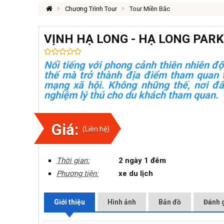
Chương Trình Tour
Tour Miền Bắc
VỊNH HẠ LONG - HẠ LONG PARK
Nổi tiếng với phong cảnh thiên nhiên đ
thế mà trở thành địa điểm tham quan tu
mạng xã hội. Không những thế, nơi đ
nghiệm lý thú cho du khách tham quan.
Giá:
(Liên hệ)
Thời gian:
2 ngày 1 đêm
Phương tiện:
xe du lịch
Giới thiệu
Hình ảnh
Bản đồ
Đánh g