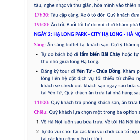
tàu, nghe nhạc và thư giãn, hòa mình vào thiên 
17h30:
Tàu cập cảng. X
e ô tô đón Quý khách đưa
19h00:
Ăn tối.
Buổi tối tự do vui chơi khám phá
NGÀY 2: HẠ LONG PARK - CITY HẠ LONG - HÀ NỘ
Sáng:
Ăn sáng buffet tại khách sạn. Gợi ý thăm q
Tự do
bách bộ đi
tắm biển Bãi Cháy
hoặc tự 
thu nhỏ giữa lòng Hạ Long.
Đăng ký tour đi
Yên Tử - Chùa Đồng
. Khám p
lòng liên hệ đặt dịch vụ tối thiểu từ chiều
khách sẽ check out khách sạn ngay sau bữa s
tại Yên Tử, Quý khách ăn trưa tại nhà hàng s
11h00:
Quý khách trả phòng khách sạn, ăn trưa t
Chiều:
Quý khách lựa chọn một trong ba option 
Về Hà Nội luôn sau bữa trưa. Về tới Hà Nội 
Tự do vui chơi tại các khu vui chơi của tổ hợ
tại các khu công viên tự túc).