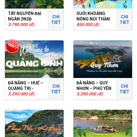
TÂY NGUYỄN ĐẠI
SUỐI KHOÁNG
CHI
CHI
NGÀN 3N2Đ
NÓNG NÚI THẦN
TIẾT
TIẾT
3.790.000 (đ)
TÀI
850.000 (đ)
ĐÀ NẴNG – HUẾ –
ĐÀ NẴNG – QUY
CHI
CHI
QUẢNG TRỊ -
NHƠN – PHÚ YÊN
TIẾT
TIẾT
QUẢNG BÌNH
3.290.000 (đ)
3N2Đ
3.290.000 (đ)
3N2Đ