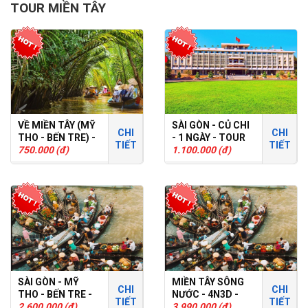
TOUR MIỀN TÂY
VỀ MIỀN TÂY (MỸ
SÀI GÒN - CỦ CHI
CHI
CHI
THO - BẾN TRE) -
- 1 NGÀY - TOUR
TIẾT
TIẾT
1 NGÀY - TOUR
750.000 (đ)
GHÉP
1.100.000 (đ)
GHÉP
SÀI GÒN - MỸ
MIỀN TÂY SÔNG
CHI
CHI
THO - BẾN TRE -
NƯỚC - 4N3D -
TIẾT
TIẾT
CÀN THƠ - 2N1D -
2.600.000 (đ)
TOUR GHÉP
3.990.000 (đ)