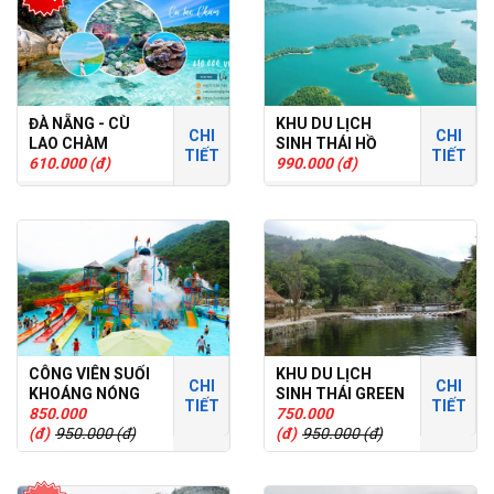
ĐÀ NẴNG - CÙ
KHU DU LỊCH
CHI
CHI
LAO CHÀM
SINH THÁI HỒ
TIẾT
TIẾT
610.000 (đ)
PHÚ NINH
990.000 (đ)
CÔNG VIÊN SUỐI
KHU DU LỊCH
CHI
CHI
KHOÁNG NÓNG
SINH THÁI GREEN
TIẾT
TIẾT
NÚI THẦN TÀI
850.000
WORLD
750.000
(đ)
950.000 (đ)
(đ)
950.000 (đ)