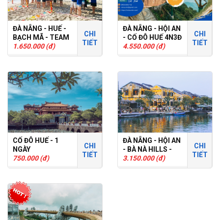
ĐÀ NẴNG - HUẾ -
ĐÀ NẴNG - HỘI AN
CHI
CHI
BẠCH MÃ - TEAM
- CỐ ĐÔ HUẾ 4N3Đ
TIẾT
TIẾT
BUILDING
1.650.000 (đ)
- TOUR GHÉP
4.550.000 (đ)
CỐ ĐÔ HUẾ - 1
ĐÀ NẴNG - HỘI AN
CHI
CHI
NGÀY
- BÀ NÀ HILLS -
TIẾT
TIẾT
750.000 (đ)
CÙ LAO CHÀM
3.150.000 (đ)
3N2Đ