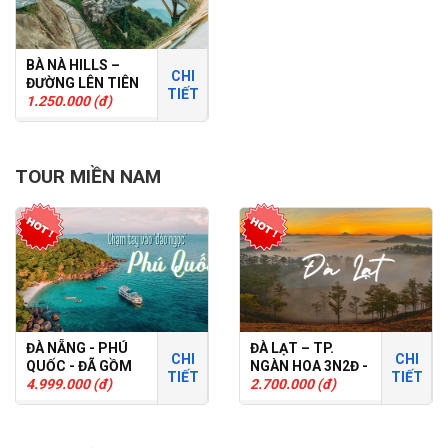
BÀ NÀ HILLS –
CHI
ĐƯỜNG LÊN TIÊN
TIẾT
CẢNH
1.250.000 (đ)
TOUR MIỀN NAM
ĐÀ NẴNG - PHÚ
ĐÀ LẠT – TP.
CHI
CHI
QUỐC - ĐÃ GỒM
NGÀN HOA 3N2Đ -
TIẾT
TIẾT
VÉ MÁY BAY -
4.999.000 (đ)
TOUR GHÉP
2.700.000 (đ)
3N2D - TOUR
GHÉP