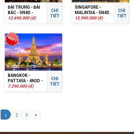
ĐÀI TRUNG - ĐÀI
SINGAPORE -
CHI
CHI
BẮC - 5N4D -
MALAYSIA - 5N4D
TIẾT
TIẾT
TOUR GHÉP
12.690.000 (đ)
- TOUR GHÉP
12.990.000 (đ)
BANGKOK -
CHI
PATTAYA - 4N3D -
TIẾT
TOUR GHÉP
7.290.000 (đ)
2
3
1