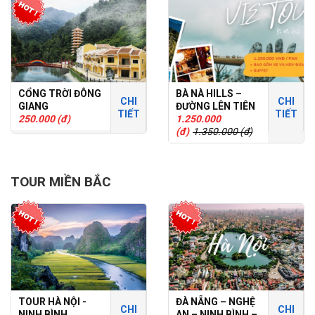
CỔNG TRỜI ĐÔNG
BÀ NÀ HILLS –
CHI
CHI
GIANG
ĐƯỜNG LÊN TIÊN
TIẾT
TIẾT
250.000 (đ)
CẢNH
1.250.000
(đ)
1.350.000 (đ)
TOUR MIỀN BẮC
TOUR HÀ NỘI -
ĐÀ NẴNG – NGHỆ
CHI
CHI
NINH BÌNH
AN – NINH BÌNH –