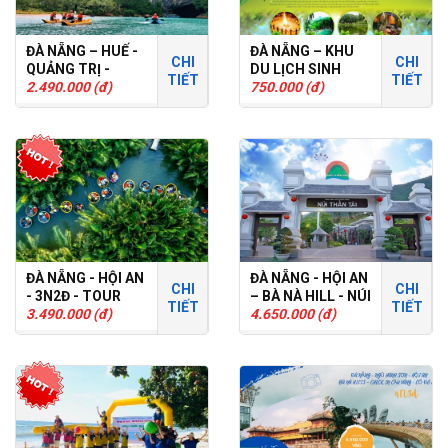
ĐÀ NẴNG – HUẾ -
ĐÀ NẴNG – KHU
CHI
CHI
QUẢNG TRỊ -
DU LỊCH SINH
TIẾT
TIẾT
QUẢNG BÌNH
2.490.000 (đ)
THÁI LÁI THIÊU
750.000 (đ)
2N1Đ
ĐÀ NẴNG - HỘI AN
ĐÀ NẴNG - HỘI AN
CHI
CHI
- 3N2Đ - TOUR
– BÀ NÀ HILL - NÚI
TIẾT
TIẾT
GHÉP
3.490.000 (đ)
THẦN TÀI 4N3Đ :
4.650.000 (đ)
TOUR GHÉP