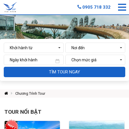
0905 718 332
TÌM TOUR NGAY
Chương Trình Tour
TOUR NỔI BẬT