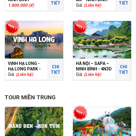
TIẾT
TIẾT
1.800.000 (đ)
HÀ NỘI 5N4Đ
Giá:
(Liên hệ)
VỊNH HẠ LONG -
HÀ NỘI – SAPA –
CHI
CHI
HẠ LONG PARK -
NINH BÌNH - 4N3D
TIẾT
TIẾT
2N1Đ
Giá:
(Liên hệ)
- TOUR RIÊNG
Giá:
(Liên hệ)
TOUR MIỀN TRUNG