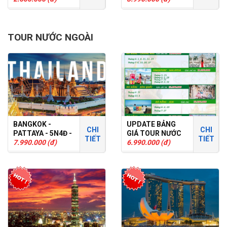
TOUR GHÉP
TOUR NƯỚC NGOÀI
BANGKOK -
UPDATE BẢNG
CHI
CHI
PATTAYA - 5N4Đ -
GIÁ TOUR NƯỚC
TIẾT
TIẾT
TOUR GHÉP
7.990.000 (đ)
NGOÀI T6
6.990.000 (đ)