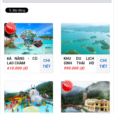
ĐÀ NẴNG - CÙ
KHU DU LỊCH
CHI
CHI
LAO CHÀM
SINH THÁI HỒ
TIẾT
TIẾT
PHÚ NINH
610.000 (đ)
990.000 (đ)