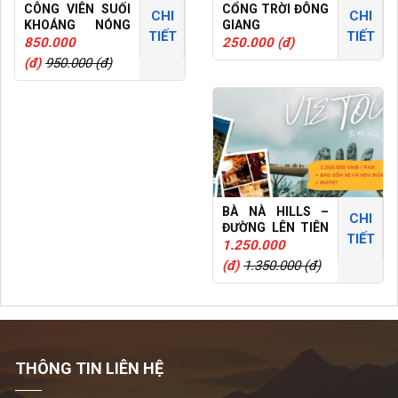
CÔNG VIÊN SUỐI
CỔNG TRỜI ĐÔNG
CHI
CHI
KHOÁNG NÓNG
GIANG
TIẾT
TIẾT
NÚI THẦN TÀI
850.000
250.000 (đ)
(đ)
950.000 (đ)
BÀ NÀ HILLS –
CHI
ĐƯỜNG LÊN TIÊN
TIẾT
CẢNH
1.250.000
(đ)
1.350.000 (đ)
THÔNG TIN LIÊN HỆ