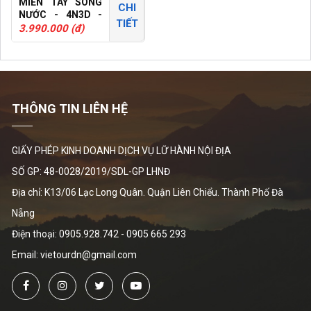
MIỀN TÂY SÔNG
CHI
NƯỚC - 4N3D -
TIẾT
TOUR GHÉP
3.990.000 (đ)
THÔNG TIN LIÊN HỆ
GIẤY PHÉP KINH DOANH DỊCH VỤ LỮ HÀNH NỘI ĐỊA
SỐ GP: 48-0028/2019/SDL-GP LHNĐ
Địa chỉ: K13/06 Lạc Long Quân. Quận Liên Chiểu. Thành Phố Đà
Nẵng
Điện thoại:
0905.928.742
-
0905 665 293
Email: vietourdn@gmail.com