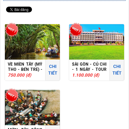
VỀ MIỀN TÂY (MỸ
SÀI GÒN - CỦ CHI
CHI
CHI
THO - BẾN TRE) -
- 1 NGÀY - TOUR
TIẾT
TIẾT
1 NGÀY - TOUR
GHÉP
750.000 (đ)
1.100.000 (đ)
GHÉP