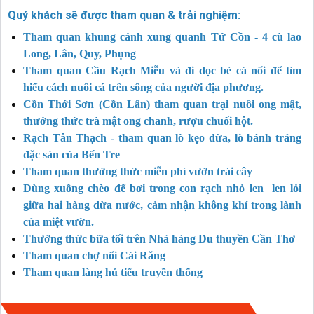
Quý khách sẽ được tham quan & trải nghiệm:
Tham quan khung cảnh xung quanh Tứ Cồn - 4 cù lao
Long, Lân, Quy, Phụng
Tham quan Cầu Rạch Miễu và đi dọc bè cá nổi để tìm
hiểu cách nuôi cá trên sông của người địa phương.
Cồn Thới Sơn (Cồn Lân) tham quan trại nuôi ong mật,
thưởng thức trà mật ong chanh, rượu chuối hột.
Rạch Tân Thạch -
tham quan lò kẹo dừa, lò bánh tráng
đặc sản của Bến Tre
Tham quan thưởng thức miễn phí vườn trái cây
Dùng xuồng chèo để bơi trong con rạch nhỏ len len lỏi
giữa hai hàng dừa nước, cảm nhận không khí trong lành
của miệt vườn.
Thưởng thức bữa tối trên Nhà hàng Du thuyền Cần Thơ
Tham quan chợ nổi Cái Răng
Tham quan làng hủ tiếu truyền thống