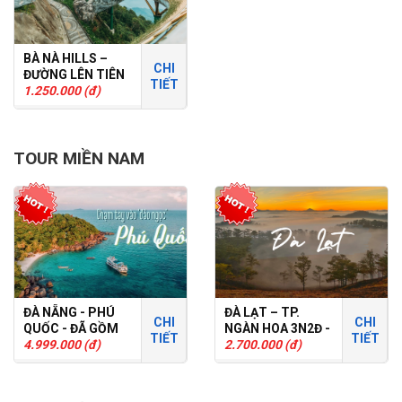
BÀ NÀ HILLS –
CHI
ĐƯỜNG LÊN TIÊN
TIẾT
CẢNH
1.250.000 (đ)
TOUR MIỀN NAM
ĐÀ NẴNG - PHÚ
ĐÀ LẠT – TP.
CHI
CHI
QUỐC - ĐÃ GỒM
NGÀN HOA 3N2Đ -
TIẾT
TIẾT
VÉ MÁY BAY -
4.999.000 (đ)
TOUR GHÉP
2.700.000 (đ)
3N2D - TOUR
GHÉP