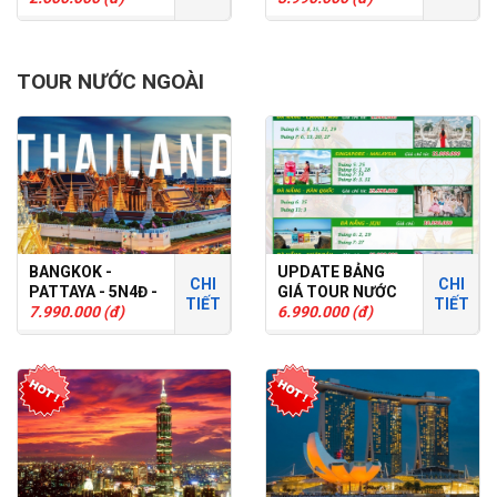
TOUR GHÉP
TOUR NƯỚC NGOÀI
BANGKOK -
UPDATE BẢNG
CHI
CHI
PATTAYA - 5N4Đ -
GIÁ TOUR NƯỚC
TIẾT
TIẾT
TOUR GHÉP
7.990.000 (đ)
NGOÀI T6
6.990.000 (đ)