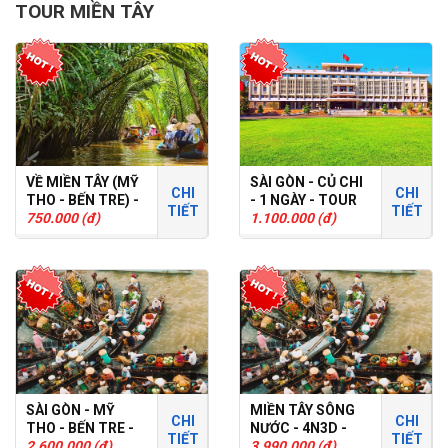
TOUR MIỀN TÂY
VỀ MIỀN TÂY (MỸ
SÀI GÒN - CỦ CHI
CHI
CHI
THO - BẾN TRE) -
- 1 NGÀY - TOUR
TIẾT
TIẾT
1 NGÀY - TOUR
750.000 (đ)
GHÉP
1.100.000 (đ)
GHÉP
SÀI GÒN - MỸ
MIỀN TÂY SÔNG
CHI
CHI
THO - BẾN TRE -
NƯỚC - 4N3D -
TIẾT
TIẾT
CÀN THƠ - 2N1D -
2.600.000 (đ)
TOUR GHÉP
3.990.000 (đ)