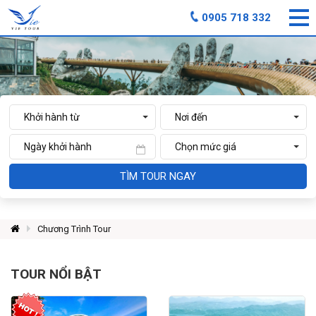
0905 718 332
TÌM TOUR NGAY
Chương Trình Tour
TOUR NỔI BẬT