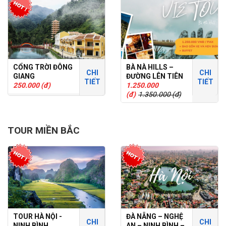
CỔNG TRỜI ĐÔNG
BÀ NÀ HILLS –
CHI
CHI
GIANG
ĐƯỜNG LÊN TIÊN
TIẾT
TIẾT
250.000 (đ)
CẢNH
1.250.000
(đ)
1.350.000 (đ)
TOUR MIỀN BẮC
TOUR HÀ NỘI -
ĐÀ NẴNG – NGHỆ
CHI
CHI
NINH BÌNH
AN – NINH BÌNH –