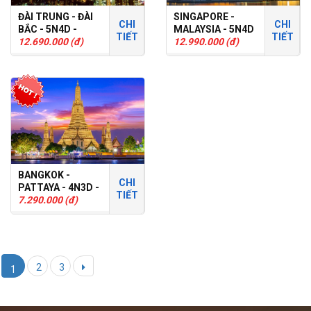
ĐÀI TRUNG - ĐÀI
SINGAPORE -
CHI
CHI
BẮC - 5N4D -
MALAYSIA - 5N4D
TIẾT
TIẾT
TOUR GHÉP
12.690.000 (đ)
- TOUR GHÉP
12.990.000 (đ)
BANGKOK -
CHI
PATTAYA - 4N3D -
TIẾT
TOUR GHÉP
7.290.000 (đ)
2
3
1