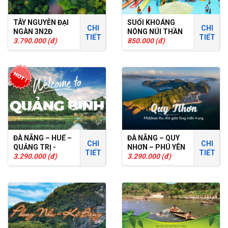
TÂY NGUYỄN ĐẠI
SUỐI KHOÁNG
CHI
CHI
NGÀN 3N2Đ
NÓNG NÚI THẦN
TIẾT
TIẾT
3.790.000 (đ)
TÀI
850.000 (đ)
ĐÀ NẴNG – HUẾ –
ĐÀ NẴNG – QUY
CHI
CHI
QUẢNG TRỊ -
NHƠN – PHÚ YÊN
TIẾT
TIẾT
QUẢNG BÌNH
3.290.000 (đ)
3N2Đ
3.290.000 (đ)
3N2Đ