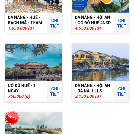
ĐÀ NẴNG - HUẾ -
ĐÀ NẴNG - HỘI AN
CHI
CHI
BẠCH MÃ - TEAM
- CỐ ĐÔ HUẾ 4N3Đ
TIẾT
TIẾT
BUILDING
1.650.000 (đ)
- TOUR GHÉP
4.550.000 (đ)
CỐ ĐÔ HUẾ - 1
ĐÀ NẴNG - HỘI AN
CHI
CHI
NGÀY
- BÀ NÀ HILLS -
TIẾT
TIẾT
750.000 (đ)
CÙ LAO CHÀM
3.150.000 (đ)
3N2Đ