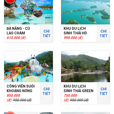
ĐÀ NẴNG - CÙ
KHU DU LỊCH
CHI
CHI
LAO CHÀM
SINH THÁI HỒ
TIẾT
TIẾT
610.000 (đ)
PHÚ NINH
990.000 (đ)
CÔNG VIÊN SUỐI
KHU DU LỊCH
CHI
CHI
KHOÁNG NÓNG
SINH THÁI GREEN
TIẾT
TIẾT
NÚI THẦN TÀI
850.000
WORLD
750.000
(đ)
950.000 (đ)
(đ)
950.000 (đ)