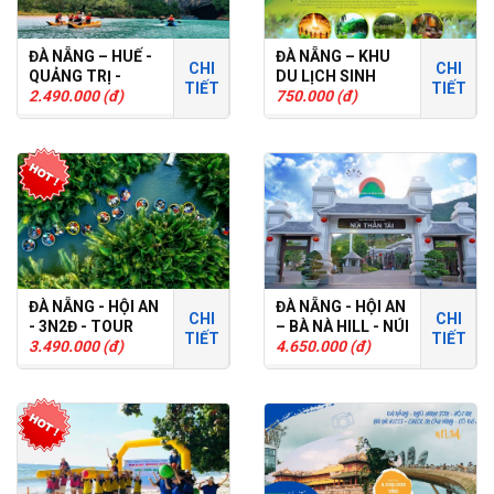
ĐÀ NẴNG – HUẾ -
ĐÀ NẴNG – KHU
CHI
CHI
QUẢNG TRỊ -
DU LỊCH SINH
TIẾT
TIẾT
QUẢNG BÌNH
2.490.000 (đ)
THÁI LÁI THIÊU
750.000 (đ)
2N1Đ
ĐÀ NẴNG - HỘI AN
ĐÀ NẴNG - HỘI AN
CHI
CHI
- 3N2Đ - TOUR
– BÀ NÀ HILL - NÚI
TIẾT
TIẾT
GHÉP
3.490.000 (đ)
THẦN TÀI 4N3Đ :
4.650.000 (đ)
TOUR GHÉP