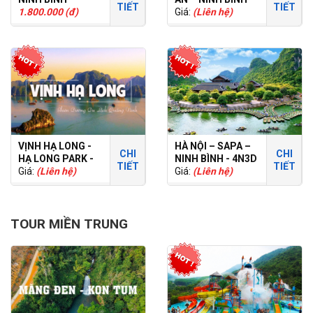
TIẾT
TIẾT
1.800.000 (đ)
HÀ NỘI 5N4Đ
Giá:
(Liên hệ)
VỊNH HẠ LONG -
HÀ NỘI – SAPA –
CHI
CHI
HẠ LONG PARK -
NINH BÌNH - 4N3D
TIẾT
TIẾT
2N1Đ
Giá:
(Liên hệ)
- TOUR RIÊNG
Giá:
(Liên hệ)
TOUR MIỀN TRUNG