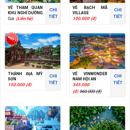
VÉ THAM QUAN
VÉ BẠCH MÃ
CHI
CHI
KHU NGHỈ DƯỠNG
VILLAGE
TIẾT
TIẾT
VÀ SPA MIKAZUKI
Giá:
(Liên hệ)
100.000 (đ)
NHẬT BẢN
THÁNH ĐỊA MỸ
VÉ VINWONDER
CHI
CHI
SƠN
NAM HỘI AN
TIẾT
TIẾT
150.000 (đ)
345.000
(đ)
560.000 (đ)