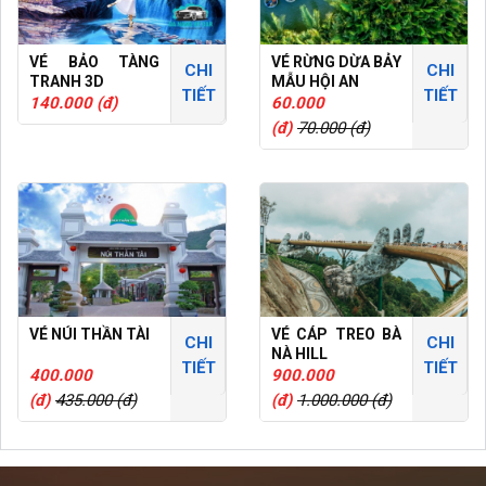
VÉ BẢO TÀNG
VÉ RỪNG DỪA BẢY
CHI
CHI
TRANH 3D
MẪU HỘI AN
TIẾT
TIẾT
140.000 (đ)
60.000
(đ)
70.000 (đ)
VÉ NÚI THẦN TÀI
VÉ CÁP TREO BÀ
CHI
CHI
NÀ HILL
TIẾT
TIẾT
400.000
900.000
(đ)
435.000 (đ)
(đ)
1.000.000 (đ)