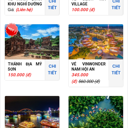
CHI
CHI
KHU NGHỈ DƯỠNG
VILLAGE
TIẾT
TIẾT
VÀ SPA MIKAZUKI
Giá:
(Liên hệ)
100.000 (đ)
NHẬT BẢN
THÁNH ĐỊA MỸ
VÉ VINWONDER
CHI
CHI
SƠN
NAM HỘI AN
TIẾT
TIẾT
150.000 (đ)
345.000
(đ)
560.000 (đ)