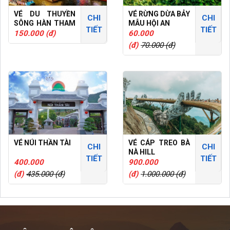
VÉ DU THUYỀN
VÉ RỪNG DỪA BẢY
CHI
CHI
SÔNG HÀN THAM
MẪU HỘI AN
TIẾT
TIẾT
QUAN ĐÀ NẴNG
150.000 (đ)
60.000
VỀ ĐÊM
(đ)
70.000 (đ)
VÉ NÚI THẦN TÀI
VÉ CÁP TREO BÀ
CHI
CHI
NÀ HILL
TIẾT
TIẾT
400.000
900.000
(đ)
435.000 (đ)
(đ)
1.000.000 (đ)