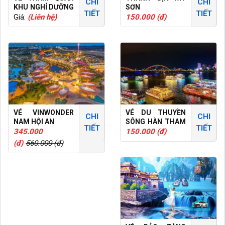
CHI
CHI
KHU NGHỈ DƯỠNG
SƠN
TIẾT
TIẾT
VÀ SPA MIKAZUKI
Giá:
(Liên hệ)
150.000 (đ)
NHẬT BẢN
VÉ VINWONDER
VÉ DU THUYỀN
CHI
CHI
NAM HỘI AN
SÔNG HÀN THAM
TIẾT
TIẾT
QUAN ĐÀ NẴNG
345.000
150.000 (đ)
VỀ ĐÊM
(đ)
560.000 (đ)