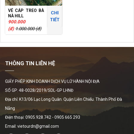
VÉ CÁP TREO BÀ
CHI
NÀ HILL
TIẾT
900.000
(đ)
1.000.000 (đ)
THÔNG TIN LIÊN HỆ
GIẤY PHÉP KINH DOANH DỊCH VỤ LỮ HÀNH NỘI ĐỊA
SỐ GP: 48-0028/2019/SDL-GP LHNĐ
Địa chỉ: K13/06 Lạc Long Quân. Quận Liên Chiểu. Thành Phố Đà
Nẵng
Điện thoại:
0905.928.742
-
0905 665 293
Email: vietourdn@gmail.com