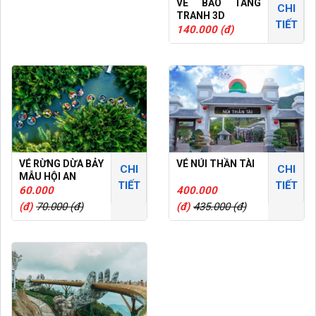
VÉ BẢO TÀNG
CHI
TRANH 3D
TIẾT
140.000 (đ)
VÉ RỪNG DỪA BẢY
VÉ NÚI THẦN TÀI
CHI
CHI
MẪU HỘI AN
TIẾT
TIẾT
60.000
400.000
(đ)
70.000 (đ)
(đ)
435.000 (đ)