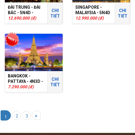
ĐÀI TRUNG - ĐÀI
SINGAPORE -
CHI
CHI
BẮC - 5N4D -
MALAYSIA - 5N4D
TIẾT
TIẾT
TOUR GHÉP
12.690.000 (đ)
- TOUR GHÉP
12.990.000 (đ)
BANGKOK -
CHI
PATTAYA - 4N3D -
TIẾT
TOUR GHÉP
7.290.000 (đ)
2
3
1