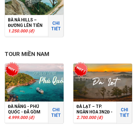
BÀ NÀ HILLS –
CHI
ĐƯỜNG LÊN TIÊN
TIẾT
CẢNH
1.250.000 (đ)
TOUR MIỀN NAM
ĐÀ NẴNG - PHÚ
ĐÀ LẠT – TP.
CHI
CHI
QUỐC - ĐÃ GỒM
NGÀN HOA 3N2Đ -
TIẾT
TIẾT
VÉ MÁY BAY -
4.999.000 (đ)
TOUR GHÉP
2.700.000 (đ)
3N2D - TOUR
GHÉP