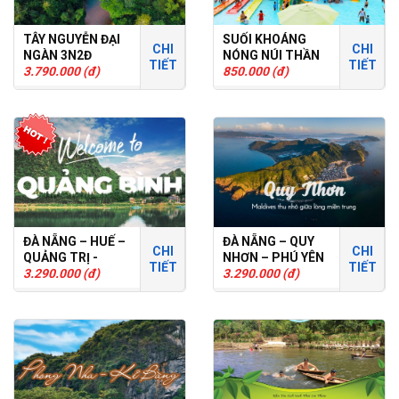
TÂY NGUYỄN ĐẠI
SUỐI KHOÁNG
CHI
CHI
NGÀN 3N2Đ
NÓNG NÚI THẦN
TIẾT
TIẾT
3.790.000 (đ)
TÀI
850.000 (đ)
ĐÀ NẴNG – HUẾ –
ĐÀ NẴNG – QUY
CHI
CHI
QUẢNG TRỊ -
NHƠN – PHÚ YÊN
TIẾT
TIẾT
QUẢNG BÌNH
3.290.000 (đ)
3N2Đ
3.290.000 (đ)
3N2Đ