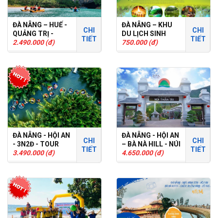
ĐÀ NẴNG – HUẾ -
ĐÀ NẴNG – KHU
CHI
CHI
QUẢNG TRỊ -
DU LỊCH SINH
TIẾT
TIẾT
QUẢNG BÌNH
2.490.000 (đ)
THÁI LÁI THIÊU
750.000 (đ)
2N1Đ
ĐÀ NẴNG - HỘI AN
ĐÀ NẴNG - HỘI AN
CHI
CHI
- 3N2Đ - TOUR
– BÀ NÀ HILL - NÚI
TIẾT
TIẾT
GHÉP
3.490.000 (đ)
THẦN TÀI 4N3Đ :
4.650.000 (đ)
TOUR GHÉP