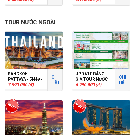
TOUR GHÉP
TOUR NƯỚC NGOÀI
BANGKOK -
UPDATE BẢNG
CHI
CHI
PATTAYA - 5N4Đ -
GIÁ TOUR NƯỚC
TIẾT
TIẾT
TOUR GHÉP
7.990.000 (đ)
NGOÀI T6
6.990.000 (đ)