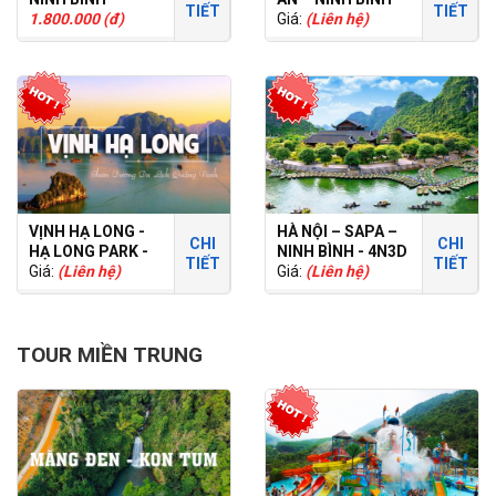
TIẾT
TIẾT
1.800.000 (đ)
HÀ NỘI 5N4Đ
Giá:
(Liên hệ)
VỊNH HẠ LONG -
HÀ NỘI – SAPA –
CHI
CHI
HẠ LONG PARK -
NINH BÌNH - 4N3D
TIẾT
TIẾT
2N1Đ
Giá:
(Liên hệ)
- TOUR RIÊNG
Giá:
(Liên hệ)
TOUR MIỀN TRUNG