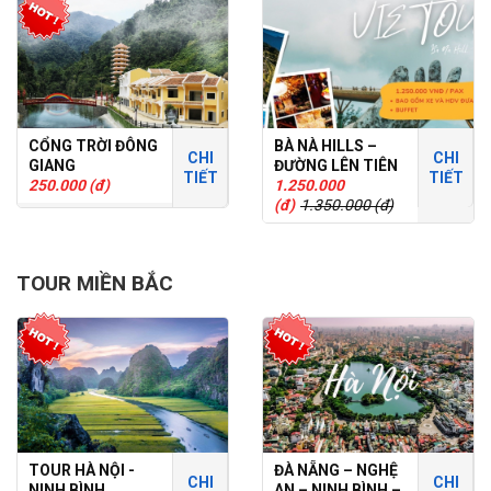
CỔNG TRỜI ĐÔNG
BÀ NÀ HILLS –
CHI
CHI
GIANG
ĐƯỜNG LÊN TIÊN
TIẾT
TIẾT
250.000 (đ)
CẢNH
1.250.000
(đ)
1.350.000 (đ)
TOUR MIỀN BẮC
TOUR HÀ NỘI -
ĐÀ NẴNG – NGHỆ
CHI
CHI
NINH BÌNH
AN – NINH BÌNH –