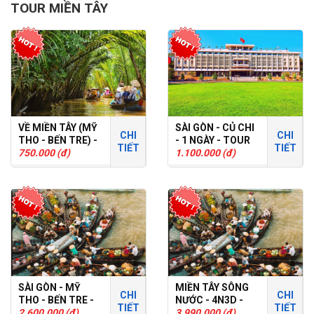
TOUR MIỀN TÂY
VỀ MIỀN TÂY (MỸ
SÀI GÒN - CỦ CHI
CHI
CHI
THO - BẾN TRE) -
- 1 NGÀY - TOUR
TIẾT
TIẾT
1 NGÀY - TOUR
750.000 (đ)
GHÉP
1.100.000 (đ)
GHÉP
SÀI GÒN - MỸ
MIỀN TÂY SÔNG
CHI
CHI
THO - BẾN TRE -
NƯỚC - 4N3D -
TIẾT
TIẾT
CÀN THƠ - 2N1D -
2.600.000 (đ)
TOUR GHÉP
3.990.000 (đ)