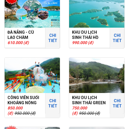
ĐÀ NẴNG - CÙ
KHU DU LỊCH
CHI
CHI
LAO CHÀM
SINH THÁI HỒ
TIẾT
TIẾT
610.000 (đ)
PHÚ NINH
990.000 (đ)
CÔNG VIÊN SUỐI
KHU DU LỊCH
CHI
CHI
KHOÁNG NÓNG
SINH THÁI GREEN
TIẾT
TIẾT
NÚI THẦN TÀI
850.000
WORLD
750.000
(đ)
950.000 (đ)
(đ)
950.000 (đ)