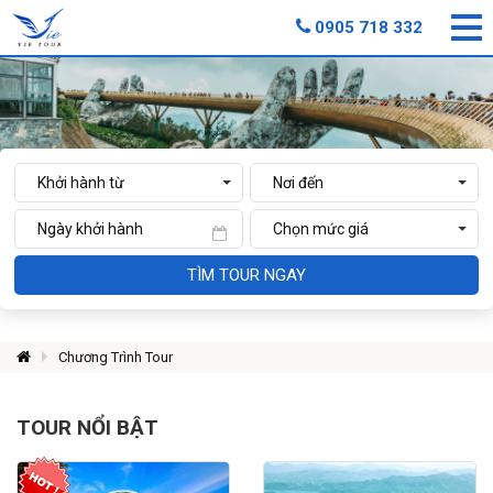
0905 718 332
TÌM TOUR NGAY
Chương Trình Tour
TOUR NỔI BẬT